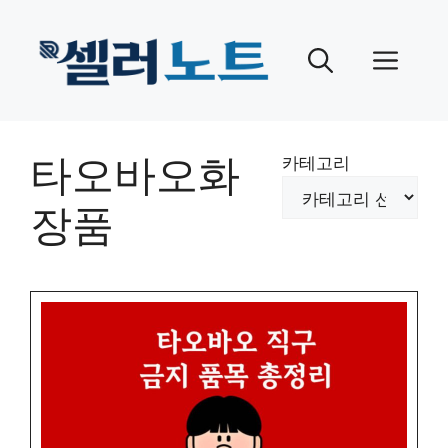
Skip
to
Men
content
타오바오화
카테고리
장품